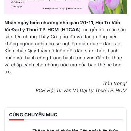
Nhân ngày hiến chương nhà giáo 20-11, Hội Tư Vấn
Và Đại Lý Thuế TP. HCM
(
HTCAA
) xin gửi lời tri ân sâu
sắc đến những Thầy Cô giáo đã và đang cống hiến
không ngừng nghỉ cho sự nghiệp giáo dục – đào tạo.
Kính chúc Quý thầy cô luôn dồi dào sức khỏe, hạnh
phúc và thành công trong hành trình vun đắp tri thức
và chắp cánh cho những ước mơ của bao thế hệ học
trò.
Trân trọng!
BCH Hội Tư Vấn Và Đại Lý Thuế TP. HCM
CÙNG CHUYÊN MỤC
Thông báo tổ chức lớp Cập nhật kiến thức