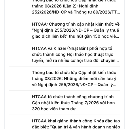
tháng 08/2026 (Lần 2): Nghị định
252/2026/NĐ-CP và Thông tư 89/2026/TT-
BTC – Những điểm thay đổi người nộp thuế
cần lưu ý
HTCAA: Chương trình cập nhật kiến thức về
“Nghị định 255/2026/NĐ-CP – Quản lý thuế
giao dịch liên kết” thu hút gần 150 học viên
tham gia
HTCAA và Kinzei (Nhật Bản) phối hợp tổ
chức thành công Hội thảo học thuật trực
tuyến, mở ra nhiều cơ hội trao đổi chuyên
môn về đại lý thuế và hợp tác quốc tế
Thông báo tổ chức lớp Cập nhật kiến thức
tháng 08/2026: Những điểm mới cần lưu ý
về Nghị định 255/2026/NĐ-CP – Quản lý
Thuế đối với Doanh nghiệp có quan hệ liên
kết
HTCAA tổ chức thành công chương trình
Cập nhật kiến thức Tháng 7/2026 với hơn
320 học viên tham dự
HTCAA khai giảng thành công Khóa đào tạo
đặc biệt: “Quản trị & vận hành doanh nghiệp