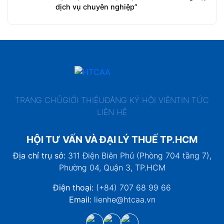
dịch vụ chuyên nghiệp”
TRANG CHỦ
GIỚI THIỆU
ĐĂNG KÝ HỘI VIÊN
TIN TỨC
LIÊN HỆ
HỘI TƯ VẤN VÀ ĐẠI LÝ THUẾ TP.HCM
Địa chỉ trụ sở:
311 Điện Biên Phủ (Phòng 704 tầng 7),
Phường 04, Quận 3, TP.HCM
Điện thoại:
(+84) 707 68 99 66
Email:
lienhe@htcaa.vn