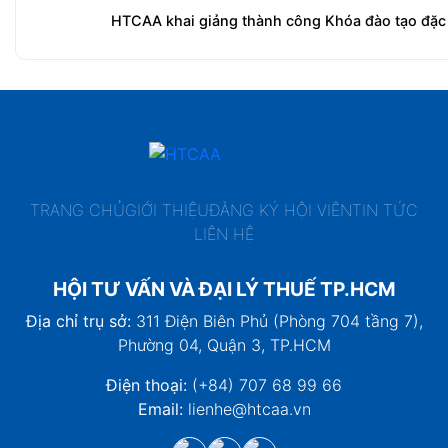
HTCAA khai giảng thành công Khóa đào tạo đặc 
TRANG CHỦ
GIỚI THIỆU
ĐĂNG KÝ HỘI VIÊN
TIN TỨC
LIÊN HỆ
HỘI TƯ VẤN VÀ ĐẠI LÝ THUẾ TP.HCM
Địa chỉ trụ sở:
311 Điện Biên Phủ (Phòng 704 tầng 7),
Phường 04, Quận 3, TP.HCM
Điện thoại:
(+84) 707 68 99 66
Email:
lienhe@htcaa.vn