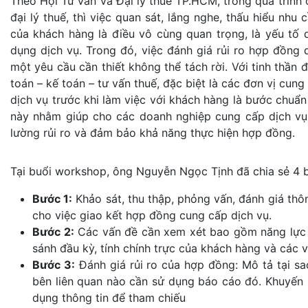
Theo Hội Tư vấn và Đại lý thuế TP.HCM, trong quá trình
đại lý thuế, thì việc quan sát, lắng nghe, thấu hiểu n
của khách hàng là điều vô cùng quan trọng, là yếu tố
dụng dịch vụ. Trong đó, việc đánh giá rủi ro hợp đồng 
một yêu cầu cần thiết không thể tách rời. Với tinh thầ
toán – kế toán – tư vấn thuế, đặc biệt là các đơn vị cung
dịch vụ trước khi làm việc với khách hàng là bước chuẩ
này nhằm giúp cho các doanh nghiệp cung cấp dịch vụ 
lường rủi ro và đảm bảo khả năng thực hiện hợp đồng.
Tại buổi workshop, ông Nguyễn Ngọc Tịnh đã chia sẻ 4 
Bước 1:
Khảo sát, thu thập, phỏng vấn, đánh giá thôn
cho việc giao kết hợp đồng cung cấp dịch vụ.
Bước 2:
Các vấn đề cần xem xét bao gồm năng lực c
sánh đầu kỳ, tính chính trực của khách hàng và các v
Bước 3:
Đánh giá rủi ro của hợp đồng: Mô tả tại 
bên liên quan nào cần sử dụng báo cáo đó. Khuyến n
dụng thông tin để tham chiếu